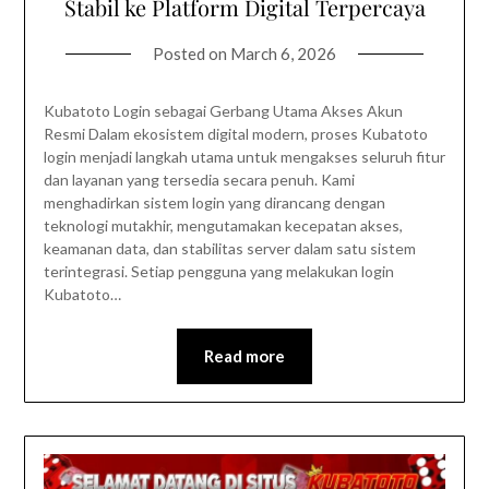
Stabil ke Platform Digital Terpercaya
Posted on
March 6, 2026
Kubatoto Login sebagai Gerbang Utama Akses Akun
Resmi Dalam ekosistem digital modern, proses Kubatoto
login menjadi langkah utama untuk mengakses seluruh fitur
dan layanan yang tersedia secara penuh. Kami
menghadirkan sistem login yang dirancang dengan
teknologi mutakhir, mengutamakan kecepatan akses,
keamanan data, dan stabilitas server dalam satu sistem
terintegrasi. Setiap pengguna yang melakukan login
Kubatoto…
Read more