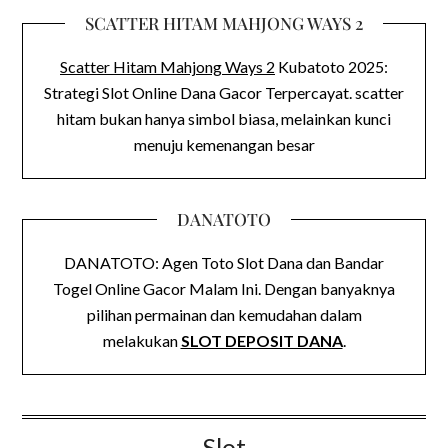
SCATTER HITAM MAHJONG WAYS 2
Scatter Hitam Mahjong Ways 2
Kubatoto 2025:
Strategi Slot Online Dana Gacor Terpercayat. scatter
hitam bukan hanya simbol biasa, melainkan kunci
menuju kemenangan besar
DANATOTO
DANATOTO: Agen Toto Slot Dana dan Bandar
Togel Online Gacor Malam Ini. Dengan banyaknya
pilihan permainan dan kemudahan dalam
melakukan
SLOT DEPOSIT DANA
.
Slot