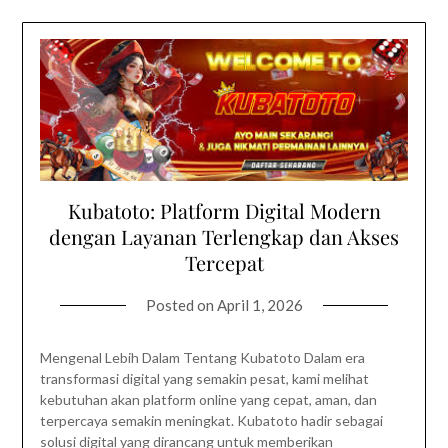
Kubatoto: Platform Digital Modern
dengan Layanan Terlengkap dan Akses
Tercepat
Posted on
April 1, 2026
Mengenal Lebih Dalam Tentang Kubatoto Dalam era
transformasi digital yang semakin pesat, kami melihat
kebutuhan akan platform online yang cepat, aman, dan
terpercaya semakin meningkat. Kubatoto hadir sebagai
solusi digital yang dirancang untuk memberikan