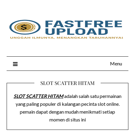
Skip
to
content
Menu
SLOT SCATTER HITAM
SLOT SCATTER HITAM
adalah salah satu permainan
yang paling populer di kalangan pecinta slot online.
pemain dapat dengan mudah menikmati setiap
momen di situs ini