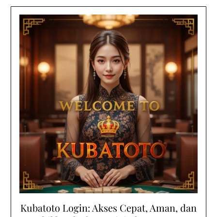
Kubatoto Login: Akses Cepat, Aman, dan