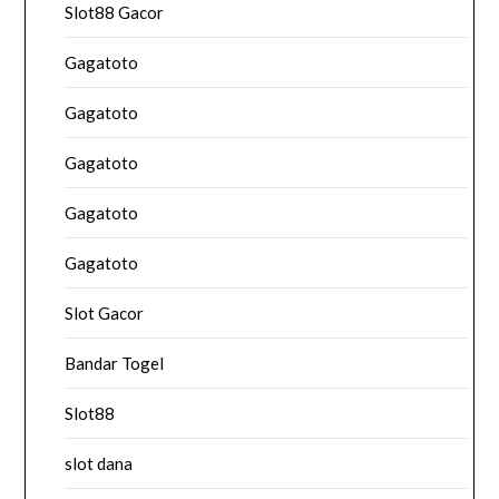
Slot88 Gacor
Gagatoto
Gagatoto
Gagatoto
Gagatoto
Gagatoto
Slot Gacor
Bandar Togel
Slot88
slot dana