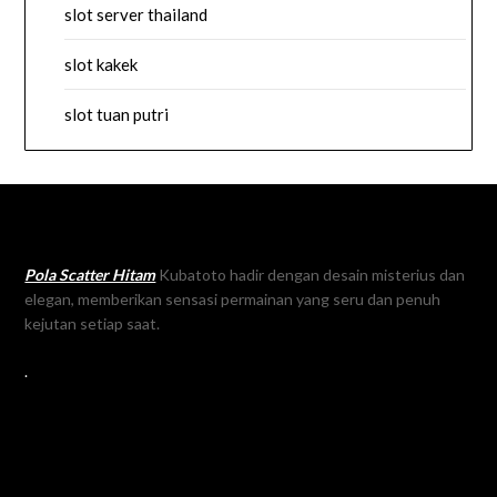
slot server thailand
slot kakek
slot tuan putri
Pola Scatter Hitam
Kubatoto hadir dengan desain misterius dan
elegan, memberikan sensasi permainan yang seru dan penuh
kejutan setiap saat.
.