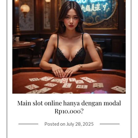
Main slot online hanya dengan modal
Rp10.000?
Posted on
July 28, 2025