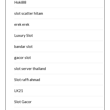
Hoki88
slot scatter hitam
erek erek
Luxury Slot
bandar slot
gacor slot
slot server thailand
Slot raffi ahmad
LK21
Slot Gacor