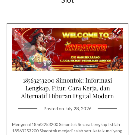
18563253200 Simontok: Informasi
Lengkap, Fitur, Cara Kerja, dan
Alternatif Hiburan Digital Modern
Posted on
July 28, 2026
Mengenal 18563253200 Simontok Secara Lengkap Istilah
18563253200 Simontok menjadi salah satu kata kunci yang