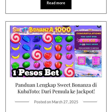
Read more
Panduan Lengkap Sweet Bonanza di
KubaToto: Dari Pemula ke Jackpot!
Posted on
March 27, 2025