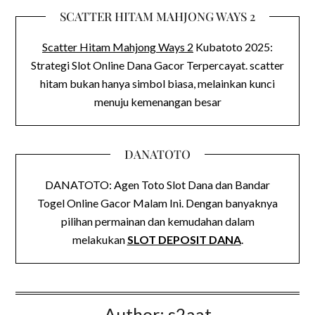
SCATTER HITAM MAHJONG WAYS 2
Scatter Hitam Mahjong Ways 2
Kubatoto 2025:
Strategi Slot Online Dana Gacor Terpercayat. scatter
hitam bukan hanya simbol biasa, melainkan kunci
menuju kemenangan besar
DANATOTO
DANATOTO: Agen Toto Slot Dana dan Bandar
Togel Online Gacor Malam Ini. Dengan banyaknya
pilihan permainan dan kemudahan dalam
melakukan
SLOT DEPOSIT DANA
.
Author:
s2aat