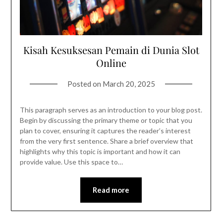
Kisah Kesuksesan Pemain di Dunia Slot
Online
Posted on
March 20, 2025
This paragraph serves as an introduction to your blog post.
Begin by discussing the primary theme or topic that you
plan to cover, ensuring it captures the reader’s interest
from the very first sentence. Share a brief overview that
highlights why this topic is important and how it can
provide value. Use this space to…
Read more