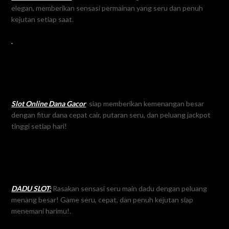
elegan, memberikan sensasi permainan yang seru dan penuh
kejutan setiap saat.
.
Slot Online Dana Gacor
siap memberikan kemenangan besar
dengan fitur dana cepat cair, putaran seru, dan peluang jackpot
tinggi setiap hari!
DADU SLOT:
Rasakan sensasi seru main dadu dengan peluang
menang besar! Game seru, cepat, dan penuh kejutan siap
menemani harimu!.