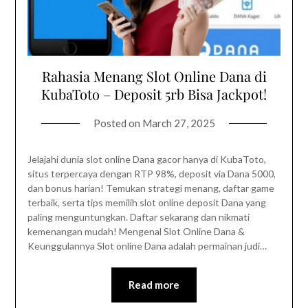
Rahasia Menang Slot Online Dana di
KubaToto – Deposit 5rb Bisa Jackpot!
Posted on
March 27, 2025
Jelajahi dunia slot online Dana gacor hanya di KubaToto,
situs terpercaya dengan RTP 98%, deposit via Dana 5000,
dan bonus harian! Temukan strategi menang, daftar game
terbaik, serta tips memilih slot online deposit Dana yang
paling menguntungkan. Daftar sekarang dan nikmati
kemenangan mudah! Mengenal Slot Online Dana &
Keunggulannya Slot online Dana adalah permainan judi…
Read more