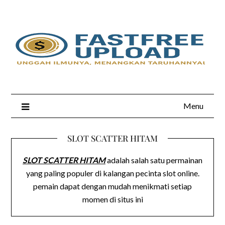
Skip
to
content
Menu
SLOT SCATTER HITAM
SLOT SCATTER HITAM
adalah salah satu permainan
yang paling populer di kalangan pecinta slot online.
pemain dapat dengan mudah menikmati setiap
momen di situs ini