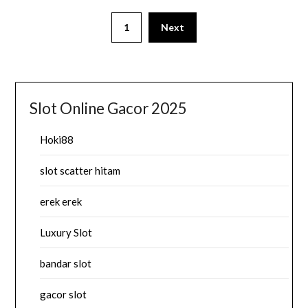
1
Next
Slot Online Gacor 2025
Hoki88
slot scatter hitam
erek erek
Luxury Slot
bandar slot
gacor slot