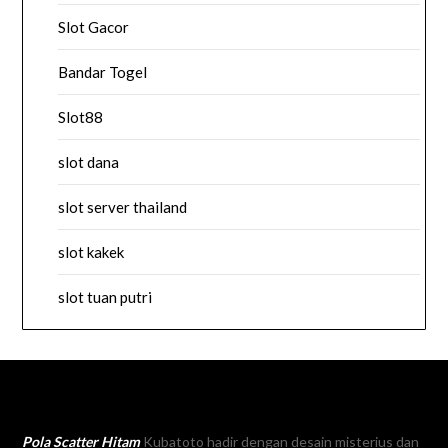
Slot Gacor
Bandar Togel
Slot88
slot dana
slot server thailand
slot kakek
slot tuan putri
Pola Scatter Hitam
Kubatoto hadir dengan desain misterius dan