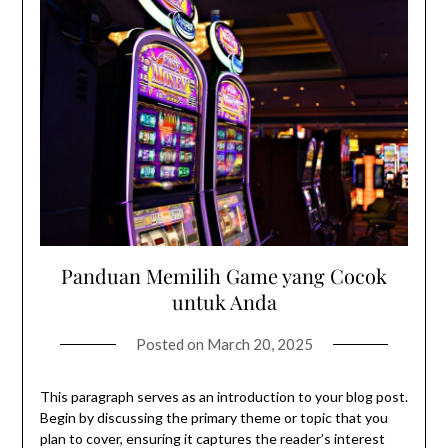
Panduan Memilih Game yang Cocok
untuk Anda
Posted on
March 20, 2025
This paragraph serves as an introduction to your blog post.
Begin by discussing the primary theme or topic that you
plan to cover, ensuring it captures the reader’s interest