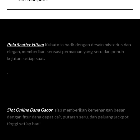
Pola Scatter Hitam
Kubatoto hadir dengan desain misterius dan
elegan, memberikan sensasi permainan yang seru dan penuh
kejutan setiap saat.
.
Slot Online Dana Gacor
siap memberikan kemenangan besar
dengan fitur dana cepat cair, putaran seru, dan peluang jackpot
tinggi setiap hari!